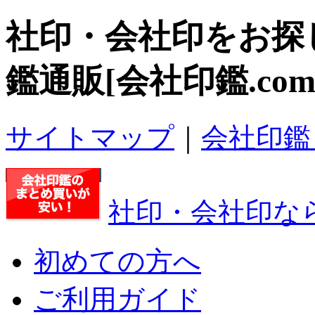
社印・会社印
をお探
鑑通販[会社印鑑.com
サイトマップ
｜
会社印鑑
社印・会社印なら
初めての方へ
ご利用ガイド