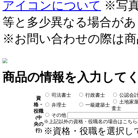
アイコンについて
※写
等と多少異なる場合があ
※お問い合わせの際は商
商品の情報を入力して
司法書士
行政書士
公認会
資
土地家
格・
弁理士
一級建築士
査士
役職
その他
(中
※上記以外の資格・役職名の場合はこちら
央の
※資格・役職を選択し
行)