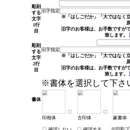
彫刻
旧字指定
する
※「はしごだか」「大ではなく
文字
1行
旧字のお客様は、お手数ですが
目
致します。
彫刻
旧字指定
する
※「はしごだか」「大ではなく
文字
2行
旧字のお客様は、お手数ですが
目
致します。
※書体を選択して下さ
書体
印相体
古印体
篆書体
※印影プ
確認しない
確認する