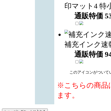
印マット4 特
通販特価
5
補充インク速
通販特価
9
このアイコンがついて
※こちらの商品
ます。