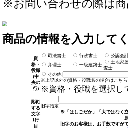
※お問い合わせの際は商
商品の情報を入力して
司法書士
行政書士
公認会
資
土地家
格・
弁理士
一級建築士
査士
役職
その他
(中
※上記以外の資格・役職名の場合はこちら
央の
※資格・役職を選択し
行)
彫刻
旧字指定
する
※「はしごだか」「大ではなく
文字
1行
旧字のお客様は、お手数ですが
目