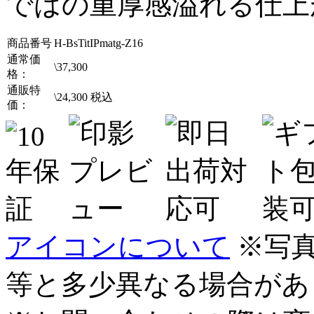
ではの重厚感溢れる仕上
商品番号
H-BsTitIPmatg-Z16
通常価
\
37,300
格：
通販特
\
24,300
税込
価：
アイコンについて
※写
等と多少異なる場合があ