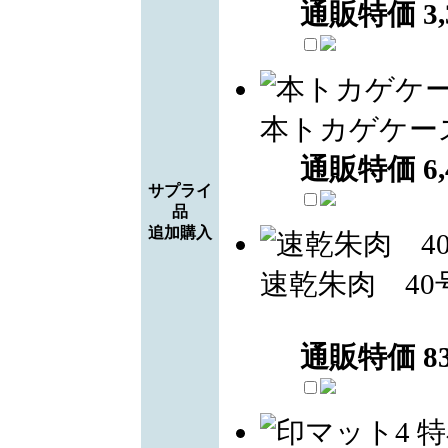
通販特価
3
本トカゲケー
通販特価
6
サプライ
品
追加購入
速乾朱肉 40
通販特価
8