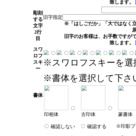
致します。
彫刻
旧字指定
する
※「はしごだか」「大ではなく
文字
2行
旧字のお客様は、お手数ですが
目
致します。
スワ
ロフ
※スワロフスキーを選
スキ
ー
※書体を選択して下さ
書体
印相体
古印体
篆書体
※印影プ
確認しない
確認する