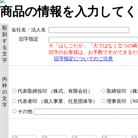
商品の情報を入力してく
彫
会社名・法人名
刻
旧字指定
す
※「はしごだか」「大ではなく立つの崎
る
旧字のお客様は、お手数ですができるだ
文
旧字指定についてのご注意
字
内
枠
代表取締役印 （株式、有限会社）
取締役印 （
の
文
代表者印 （個人事業、任意団体等）
理事長印 （N
字
その他