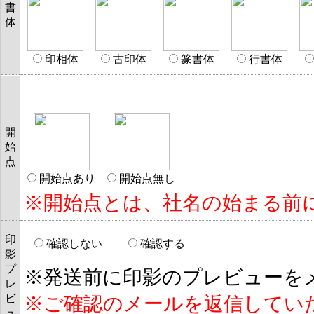
書
体
印相体
古印体
篆書体
行書体
開
始
点
開始点あり
開始点無し
※開始点とは、社名の始まる前
印
確認しない
確認する
影
プ
※発送前に印影のプレビューを
レ
ビ
※ご確認のメールを返信してい
ュ