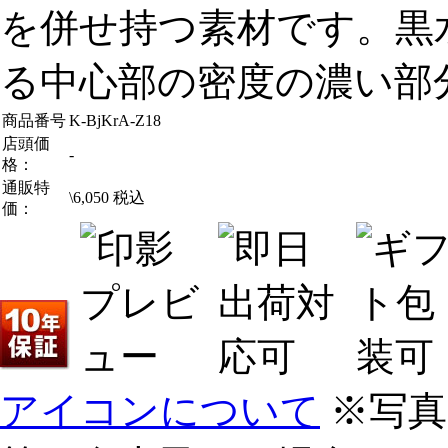
を併せ持つ素材です。黒
る中心部の密度の濃い部
商品番号
K-BjKrA-Z18
店頭価
-
格：
通販特
\
6,050
税込
価：
アイコンについて
※写