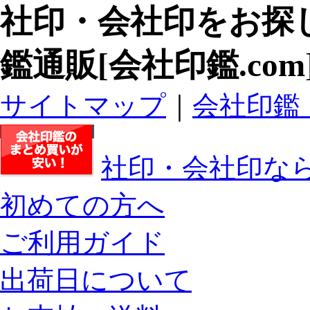
社印・会社印
をお探
鑑通販[会社印鑑.com
サイトマップ
｜
会社印鑑
社印・会社印なら
初めての方へ
ご利用ガイド
出荷日について