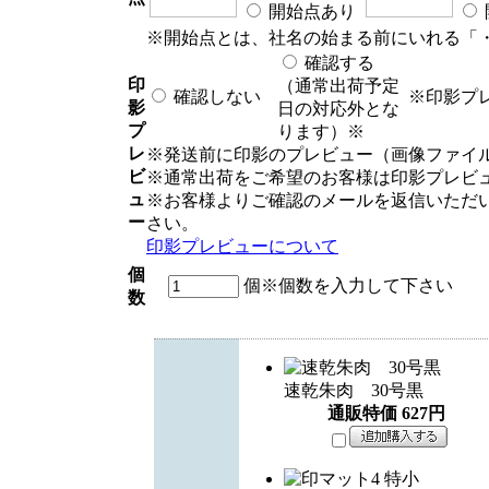
開始点あり
※開始点とは、社名の始まる前にいれる「
確認する
印
（通常出荷予定
確認しない
※印影プ
影
日の対応外とな
プ
ります）※
レ
※発送前に印影のプレビュー（画像ファイ
ビ
※通常出荷をご希望のお客様は印影プレビ
ュ
※お客様よりご確認のメールを返信いただ
ー
さい。
印影プレビューについて
個
個
※個数を入力して下さい
数
速乾朱肉 30号黒
通販特価
627
円