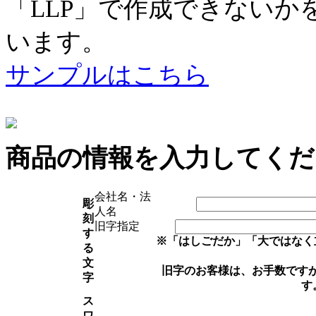
「LLP」で作成できない
います。
サンプルはこちら
商品の情報を入力してくだ
会社名・法
彫
人名
刻
旧字指定
す
※「はしごだか」「大ではなく
る
文
旧字のお客様は、お手数です
字
す
ス
ワ