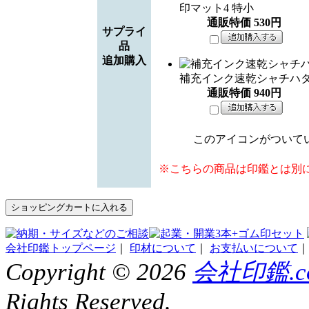
印マット4 特小
通販特価
530
円
サプライ
品
追加購入
補充インク速乾シャチハ
通販特価
940
円
このアイコンがついて
※こちらの商品は印鑑とは別
会社印鑑トップページ
｜
印材について
｜
お支払いについて
Copyright ©
2026
会社印鑑.c
Rights Reserved.