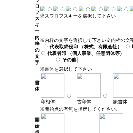
ロ
フ
※スワロフスキーを選択して下さい
ス
キ
ー
内
※内枠の文字を選択して下さい
※内枠の文
枠
代表取締役印 （株式、有限会社）
の
代表者印 （個人事業、任意団体等）
文
その他
字
※書体を選択して下さい
書
体
印相体
古印体
篆書体
※開始点の有無を指定してください。
開
始
点