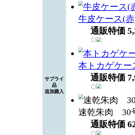
牛皮ケース(赤
通販特価
5
本トカゲケー
通販特価
7
サプライ
品
追加購入
速乾朱肉 30
通販特価
6