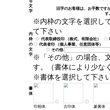
る
文
旧字のお客様は、お手数です
字
す
※内枠の文字を選択し
て下さい
内
枠
代表取締役印 （株式、有限会社）
の
代表者印 （個人事業、任意団体等）
文
その他
字
※「その他」の場合、文
す。（書体により少な
※書体を選択して下さ
書
体
印相体
古印体
篆書体