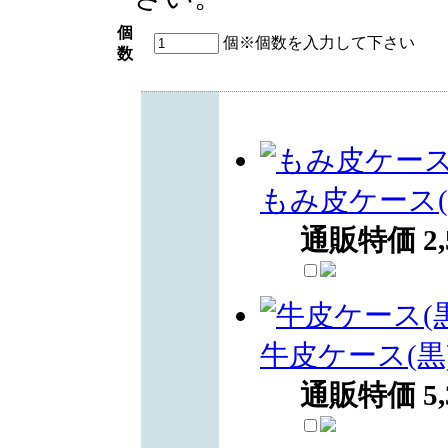
個
個
※個数を入力して下さい
数
もみ皮ケース(
通販特価
2
牛皮ケース(黒
通販特価
5