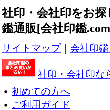
社印・会社印
をお探
鑑通販[会社印鑑.com
サイトマップ
｜
会社印鑑
社印・会社印なら
初めての方へ
ご利用ガイド