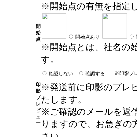
※開始点の有無を指定
開
始
開始点あり
点
※開始点とは、社名の
す。
※印影プ
確認しない
確認する
印
※発送前に印影のプレ
影
たします。
プ
レ
※ご確認のメールを返
ビ
ュ
りますので、お急ぎの
ー
さい。