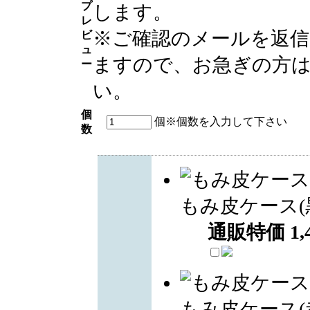
プ
します。
レ
※ご確認のメールを返
ビ
ュ
ますので、お急ぎの方
ー
い。
個
個
※個数を入力して下さい
数
もみ皮ケース(
通販特価
1,
もみ皮ケース(