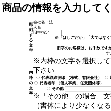
商品の情報を入力して
会社名・法
彫
人名
刻
旧字指定
す
※「はしごだか」「大ではなく
る
文
旧字のお客様は、お手数です
字
す
※内枠の文字を選択して
下さい
内
枠
代表取締役印 （株式、有限会社）
の
代表者印 （個人事業、任意団体等）
文
その他
字
※「その他」の場合、文
（書体により少なくな