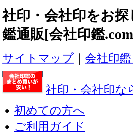
社印・会社印
をお探
鑑通販[会社印鑑.com
サイトマップ
｜
会社印鑑
社印・会社印なら
初めての方へ
ご利用ガイド