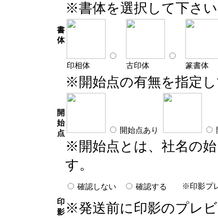
※書体を選択して下さい
書
体
印相体
古印体
篆書体
※開始点の有無を指定し
開
始
開始点あり
点
※開始点とは、社名の始
す。
※印影プ
確認しない
確認する
印
※発送前に印影のプレ
影