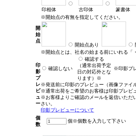
印相体
古印体
篆書体
※開始点の有無を指定してください。
開
始
点
開始点あり
※開始点とは、社名の始まる前にいれる「
確認する
印
（通常出荷予定
確認しない
※印影プ
影
日の対応外とな
プ
ります）※
レ
※発送前に印影のプレビュー（画像ファイ
ビ
※通常出荷をご希望のお客様は印影プレビ
ュ
※お客様よりご確認のメールを返信いただ
ー
さい。
印影プレビューについて
個
個
※個数を入力して下さい
数