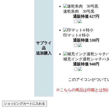
速乾朱肉 30号黒
通販特価
627
円
印マット4 特小
通販特価
530
円
サプライ
品
追加購入
補充インク速乾シャチハ
通販特価
940
円
このアイコンがついて
※こちらの商品は印鑑とは別