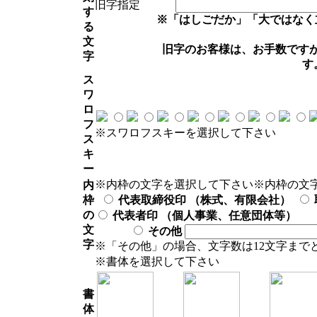
旧字指定
す
※「はしごだか」「大ではなく
る
文
旧字のお客様は、お手数です
字
す
ス
ワ
ロ
フ
※スワロフスキーを選択して下さい
ス
キ
ー
※内枠の文字を選択して下さい
※内枠の文
内
枠
代表取締役印 （株式、有限会社）
の
代表者印 （個人事業、任意団体等）
文
その他
字
※「その他」の場合、文字数は12文字まで
※書体を選択して下さい
書
体