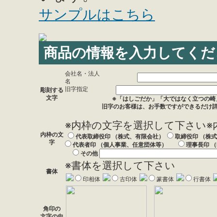
サンプルはこちら
商品の情報を入力してくだ
会社名・法人
名
旧字指定
彫刻する
文字
※「はしごだか」「大ではなく立つの崎
旧字のお客様は、お手数ですができるだけ
※内枠の文字を選択して下さい
※
内枠の文
代表取締役印 （株式、有限会社）
取締役印 （株
字
代表者印 （個人事業、任意団体等）
理事長印 （
その他
※書体を選択して下さい
書体
印相体
古印体
篆書体
行書体
角印の
文字の向