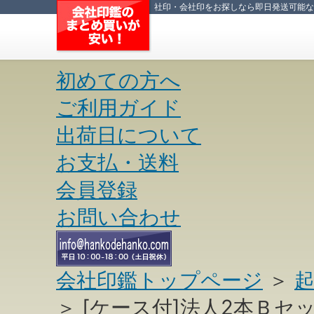
社印・会社印
をお探しなら即日発送可能な印
初めての方へ
ご利用ガイド
出荷日について
お支払・送料
会員登録
お問い合わせ
会社印鑑トップページ
＞
起
＞ [ケース付]法人2本Ｂセ