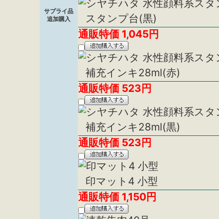
サプライ品
スタンプ台(黒)
追加購入
通販特価
1,045
円
補充インキ28ml(赤)
通販特価
523
円
補充インキ28ml(黒)
通販特価
523
円
印マット4 小型
通販特価
1,150
円