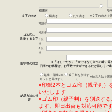
楷書体
明
文字の向き
※文字の向きを
横書き
たて書き
1段目
2段目
ゴム印に
彫刻する文字
3段
目
4段
目
※「はしごだか」「大ではなく立つの崎」等
旧字等の指定
旧字のお客様は、お手数ですができるだけ詳しくご連
起業・開業2本
親子判を別送す
※納品方法を選
セットと同梱する
る
※印鑑2本とゴム印（親子判）
いたします
納品方法の指
※ゴム印（親子判）を別送する
定
ます。即日出荷も対応可能で