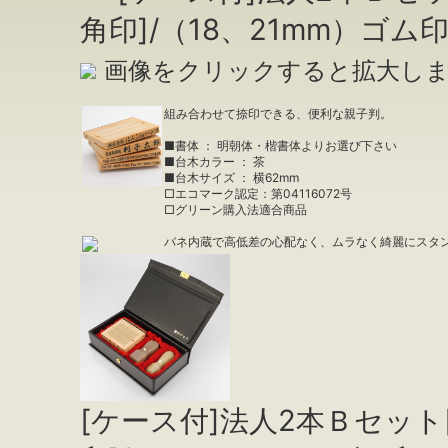
角印]/（18、21mm）ゴム印
画像をクリックすると拡大し
組み合わせて捺印できる、便利な親子判。
■書体 ： 明朝体・楷書体よりお選び下さい
■台木カラー ： 茶
■台木サイズ ： 横62mm
□エコマーク認定：第04116072号
□グリーン購入法適合商品
バネ内蔵で高低差の心配なく、ムラなく綺麗にスタ
[ケース付]法人2本Ｂセット