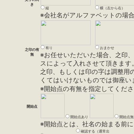
き
縦
横（左から右）
※会社名がアルファベットの場
有り
おまかせ
之印の有
※お任せいただいた場合、之印
無
スによって入れさせて頂きます
之印、もしくは印の字は調整用
くてはいけないものでは御座い
※開始点の有無を指定してくだ
開始点
開始点あり
開始点無
※開始点とは、社名の始まる前
確認する
（通常出