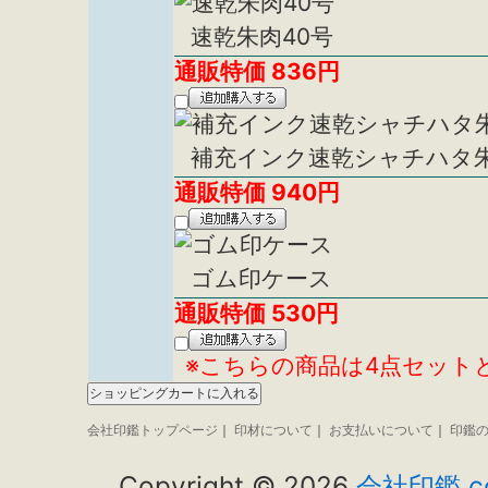
速乾朱肉40号
通販特価
836
円
補充インク速乾シャチハタ
通販特価
940
円
ゴム印ケース
通販特価
530
円
※こちらの商品は4点セット
会社印鑑トップページ
｜
印材について
｜
お支払いについて
｜
印鑑
Copyright ©
2026
会社印鑑.c