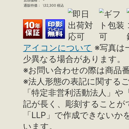
店頭価格：
-
通販特価：
\
32,300
税込
アイコンについて
※写真は
少異なる場合があります。
※お問い合わせの際は商品
※法人形態の表記に関する
「特定非営利活動法人」や
記が長く、彫刻することが
「LLP」で作成できない
います。