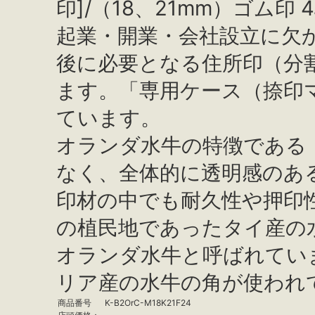
印]/（18、21mm）ゴム印 
起業・開業・会社設立に欠
後に必要となる住所印（分
ます。「専用ケース（捺印
ています。
オランダ水牛の特徴である
なく、全体的に透明感のあ
印材の中でも耐久性や押印
の植民地であったタイ産の
オランダ水牛と呼ばれてい
リア産の水牛の角が使われ
商品番号
K-B2OrC-M18K21F24