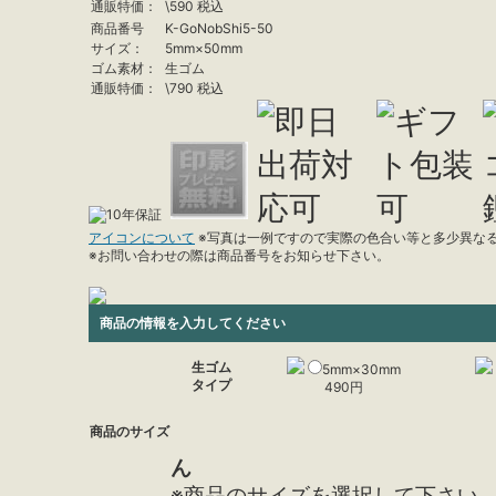
通販特価：
\
590
税込
商品番号
K-GoNobShi5-50
サイズ：
5mm×50mm
ゴム素材：
生ゴム
通販特価：
\
790
税込
アイコンについて
※写真は一例ですので実際の色合い等と多少異な
※お問い合わせの際は商品番号をお知らせ下さい。
商品の情報を入力してください
生ゴム
5mm×30mm
タイプ
490
円
商品のサイズ
ん
※商品のサイズを選択して下さい