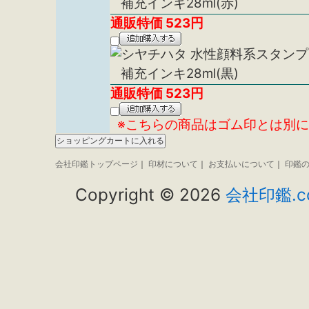
補充インキ28ml(赤)
通販特価
523
円
補充インキ28ml(黒)
通販特価
523
円
※こちらの商品はゴム印とは別
会社印鑑トップページ
｜
印材について
｜
お支払いについて
｜
印鑑
Copyright ©
2026
会社印鑑.c