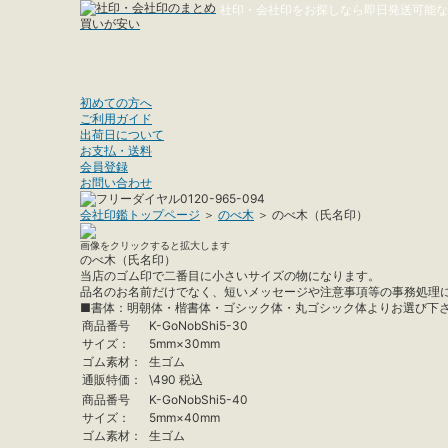
社印・会社印
をお探しなら即日発送可能な印
初めての方へ
ご利用ガイド
出荷日について
お支払・送料
会員登録
お問い合わせ
会社印鑑トップページ
＞
のべ木
＞ のべ木（氏名印）
画像をクリックすると拡大します
のべ木（氏名印）
当店のゴム印で二番目に小さいサイズの物になります。
品名のお名前だけでなく、短いメッセージや注意事項等の事務処理
■書体：明朝体・楷書体・ゴシック体・丸ゴシック体よりお選び下
商品番号
K-GoNobShi5-30
サイズ：
5mm×30mm
ゴム素材：
生ゴム
通販特価：
\
490
税込
商品番号
K-GoNobShi5-40
サイズ：
5mm×40mm
ゴム素材：
生ゴム