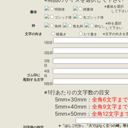
※書体を選択
明朝体
楷書体
して下さ
書体
ゴシック体
丸ゴシック体
※枠を選択
枠
角枠
角丸枠
枠なし
して下さい
文字の向き
※文字の向きを
横書き
たて書き
1段目
2段目
3段
目
4段
ゴム印に
目
彫刻する文字
5段目
※1行あたりの文字数の目安
5mm×30mm：
全角6文字まで
5mm×40mm：
全角9文字まで
5mm×50mm：
全角12文字ま
※「はしごだか」「大ではなく立つの崎」等
旧字等の指定