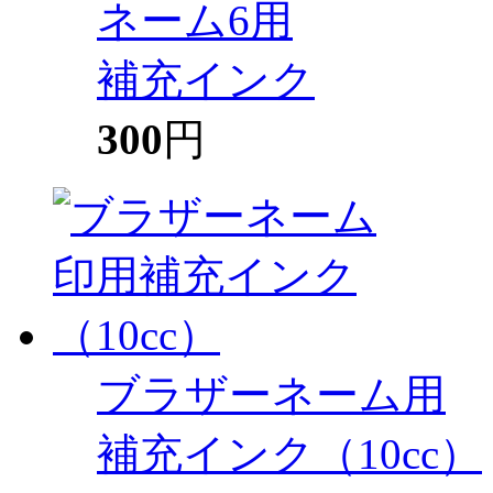
ネーム6用
補充インク
300
円
ブラザーネーム用
補充インク（10cc）