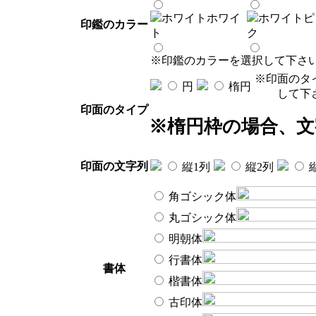
ホワイトホワイ
ホワイトピ
印鑑のカラー
ト
ク
※印鑑のカラーを選択して下さ
※印面のタ
円
楕円
して下
印面のタイプ
※楕円枠の場合、
印面の文字列
縦1列
縦2列
角ゴシック体
丸ゴシック体
明朝体
行書体
書体
楷書体
古印体