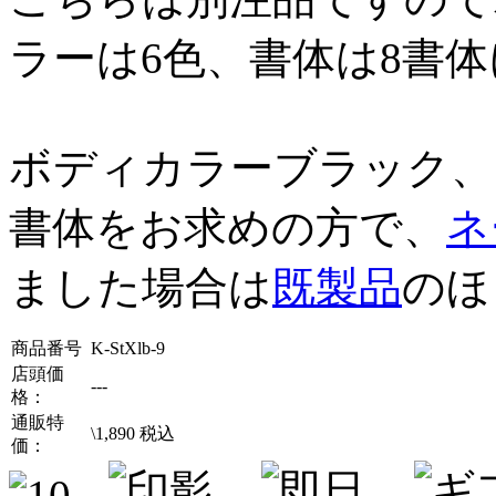
ラーは6色、書体は8書
ボディカラーブラック、
書体をお求めの方で、
ネ
ました場合は
既製品
のほ
商品番号
K-StXlb-9
店頭価
---
格：
通販特
\
1,890
税込
価：