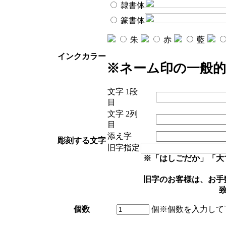
隷書体
篆書体
朱
赤
藍
インクカラー
※ネーム印の一般
文字 1段
目
文字 2列
目
添え字
彫刻する文字
旧字指定
※「はしごだか」「大
旧字のお客様は、お手
個数
個
※個数を入力して