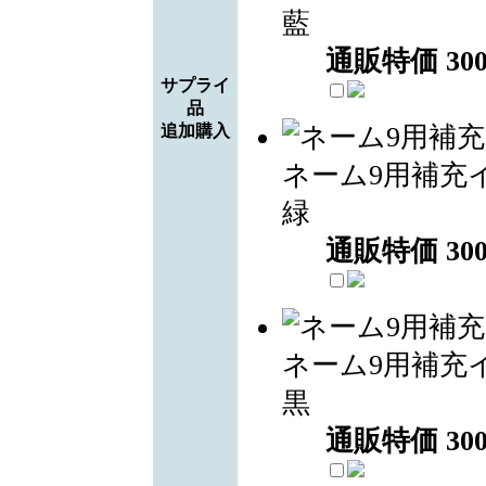
藍
通販特価
30
サプライ
品
追加購入
ネーム9用補充
緑
通販特価
30
ネーム9用補充
黒
通販特価
30